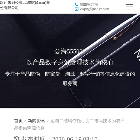
欢迎来到公海555000(Macau)股
4000987426
首
份有限公司
kxqytj@jnsdgz.com
页
品
牌
防
防
窜
RFID
公海555000
以产品数字身份管理技术为核心
伪
溯
电
专注于产品防伪、防窜货、溯源、数字营销等信息化建设的
源
子
数
服务商
标
字
智
签
营
慧
行
系
首页
>
新闻资讯
>
追溯二维码依托可变二维码技术为农产
销
智
业
关
品提供溯源信息
统
能
应
于
新
发布时间：2026-06-19 08:10