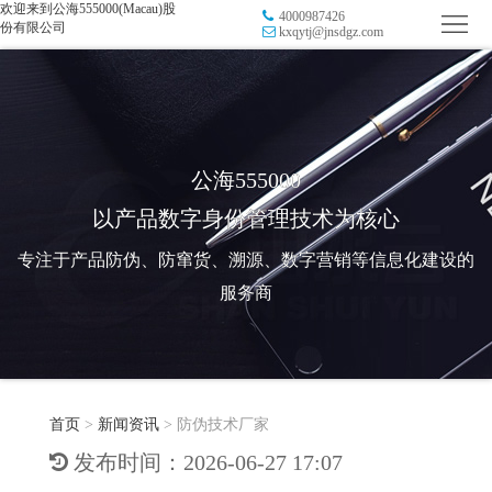
欢迎来到公海555000(Macau)股
4000987426
首
份有限公司
kxqytj@jnsdgz.com
页
品
牌
防
防
窜
RFID
公海555000
以产品数字身份管理技术为核心
伪
溯
电
专注于产品防伪、防窜货、溯源、数字营销等信息化建设的
源
子
数
服务商
标
字
智
签
营
慧
行
系
首页
>
新闻资讯
>
防伪技术厂家
销
智
业
关
发布时间：2026-06-27 17:07
统
能
应
于
新