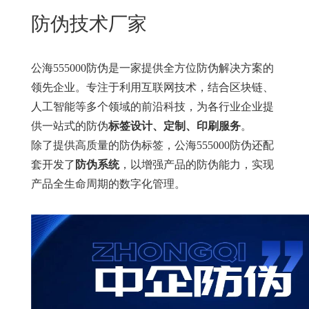
New
防伪技术厂家
用
我
闻
日
们
资
文
公海555000
防伪是一家提供全方位防伪解决方案的
讯
版
领先企业。专注于利用互联网技术，结合区块链、
人工智能等多个领域的前沿科技，为各行业企业提
供一站式的防伪
标签设计、定制、印刷服务
。
除了提供高质量的防伪标签，公海555000防伪还配
套开发了
防伪系统
，以增强产品的防伪能力，实现
产品全生命周期的数字化管理。