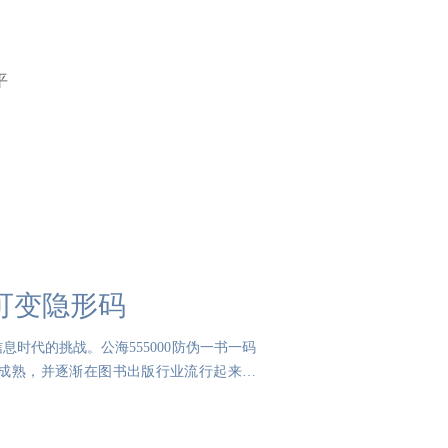
平
：可变隐形码
时代的挑战。公海555000防伪一书一码
成熟，并逐渐在图书出版行业流行起来。