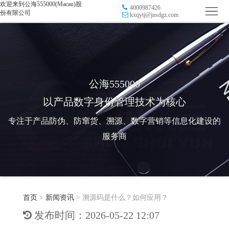
欢迎来到公海555000(Macau)股
4000987426
首
份有限公司
kxqytj@jnsdgz.com
页
品
牌
防
防
窜
RFID
公海555000
以产品数字身份管理技术为核心
伪
溯
电
专注于产品防伪、防窜货、溯源、数字营销等信息化建设的
源
子
数
服务商
标
字
智
签
营
慧
行
系
首页
>
新闻资讯
>
溯源码是什么？如何应用？
销
智
业
关
发布时间：2026-05-22 12:07
统
能
应
于
新