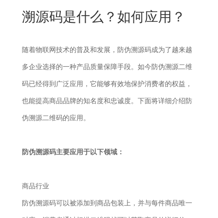
New
溯源码是什么？如何应用？
用
我
闻
日
们
资
文
随着物联网技术的普及和发展，防伪溯源码成为了越来越
讯
版
多企业选择的一种产品质量保障手段。如今防伪溯源二维
码已经得到广泛应用，它能够有效地保护消费者的权益，
也能提高商品品牌的知名度和忠诚度。下面将详细介绍防
伪溯源二维码的应用。
防伪溯源码主要应用于以下领域：
商品行业
防伪溯源码可以被添加到商品包装上，并与每件商品唯一