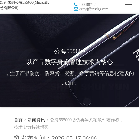
欢迎来到公海555000(Macau)股
4000987426
首
份有限公司
kxqytj@jnsdgz.com
页
品
牌
防
防
窜
RFID
公海555000
以产品数字身份管理技术为核心
伪
溯
电
专注于产品防伪、防窜货、溯源、数字营销等信息化建设的
源
子
数
服务商
标
字
智
签
营
慧
行
系
首页
>
新闻资讯
>
公海555000防伪再添八项软件著作权，
销
智
业
关
技术实力持续增强
统
能
应
于
新
发布时间：2026-05-17 06:06