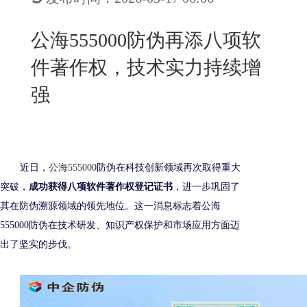
New
用
我
闻
日
公海555000防伪再添八项软
们
资
文
件著作权，技术实力持续增
讯
版
强
近日，
公海555000
防伪在科技创新领域再次取得重大
突破，
成功获得八项软件著作权登记证书
，进一步巩固了
其在防伪溯源领域的领先地位。这一消息标志着公海
555000防伪在技术研发、知识产权保护和市场应用方面迈
出了坚实的步伐。