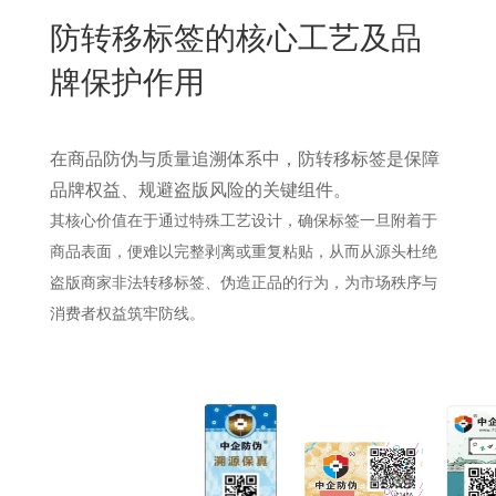
New
防转移标签的核心工艺及品
用
我
闻
日
牌保护作用
们
资
文
讯
版
在商品防伪与质量追溯体系中，防转移标签是保障
品牌权益、规避盗版风险的关键组件。
其核心价值在于通过特殊工艺设计，确保标签一旦附着于
商品表面，便难以完整剥离或重复粘贴，从而从源头杜绝
盗版商家非法转移标签、伪造正品的行为，为市场秩序与
消费者权益筑牢防线。