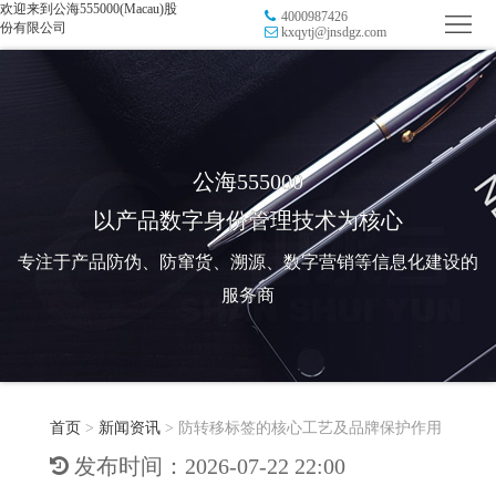
欢迎来到公海555000(Macau)股
4000987426
首
份有限公司
kxqytj@jnsdgz.com
页
品
牌
防
防
窜
RFID
公海555000
以产品数字身份管理技术为核心
伪
溯
电
专注于产品防伪、防窜货、溯源、数字营销等信息化建设的
源
子
数
服务商
标
字
智
签
营
慧
行
系
首页
>
新闻资讯
>
防转移标签的核心工艺及品牌保护作用
销
智
业
关
发布时间：2026-07-22 22:00
统
能
应
于
新