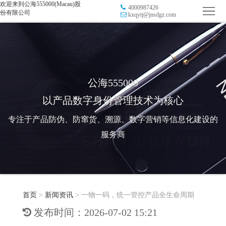
欢迎来到公海555000(Macau)股
4000987426
首
份有限公司
kxqytj@jnsdgz.com
页
品
牌
防
防
窜
RFID
公海555000
以产品数字身份管理技术为核心
伪
溯
电
专注于产品防伪、防窜货、溯源、数字营销等信息化建设的
源
子
数
服务商
标
字
智
签
营
慧
行
系
首页
>
新闻资讯
>
一物一码，统一管控产品全生命周期
销
智
业
关
发布时间：2026-07-02 15:21
统
能
应
于
新