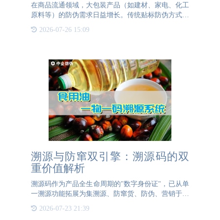
在商品流通领域，大包装产品（如建材、家电、化工
原料等）的防伪需求日益增长。传统贴标防伪方式因
标签面积大、易脱落、成本高、影响美观等问题逐渐
2026-07-26 15:09
难以满足市场需求。针对这一痛点，喷印防伪码技术
凭借其高效性、适
溯源与防窜双引擎：溯源码的双
重价值解析
溯源码作为产品全生命周期的"数字身份证"，已从单
一溯源功能拓展为集溯源、防窜货、防伪、营销于一
体的综合管理体系。其核心价值体现在两大维度：产
2026-07-23 21:39
品溯源维度：通过二维码/RFID技术为每个商品赋予