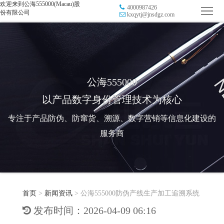
欢迎来到公海555000(Macau)股
4000987426
首
份有限公司
kxqytj@jnsdgz.com
页
品
牌
防
防
窜
RFID
公海555000
以产品数字身份管理技术为核心
伪
溯
电
专注于产品防伪、防窜货、溯源、数字营销等信息化建设的
源
子
数
服务商
标
字
智
签
营
慧
行
系
首页
>
新闻资讯
>
公海555000防伪产线生产加工追溯系统
销
智
业
关
发布时间：2026-04-09 06:16
统
能
应
于
新