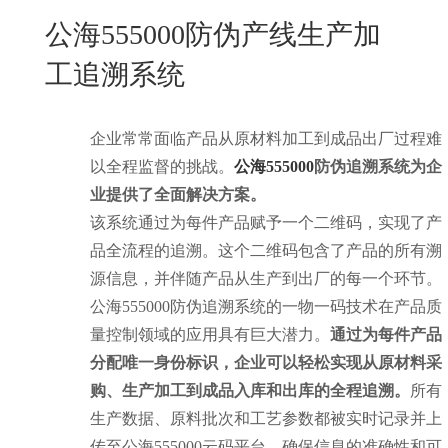
New
公海555000防伪产线生产加
用
我
闻
日
工追溯系统
们
资
文
讯
版
企业常常面临产品从原材料加工到成品出厂过程难
以全程监督的挑战。
公海555000
防伪追溯系统为企
业提供了全面解决方案。
该系统通过为每件产品赋予一个二维码，实现了产
品全流程的追溯。这个二维码包含了产品的所有溯
源信息，并伴随产品从生产到出厂的每一个环节。
公海555000防伪追溯系统的一物一码技术在产品质
量控制领域的应用具有巨大潜力。
通过为每件产品
分配唯一身份标识，企业可以轻松实现从原材料采
购、生产加工到成品入库和出库的全程追溯。
所有
生产数据、原料批次和工艺参数都被实时记录并上
传至公海555000云码平台，确保信息的准确性和可