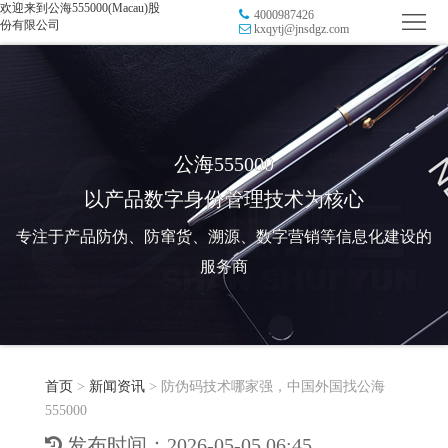
欢迎来到公海555000(Macau)股
4000987426
首
份有限公司
kxqytj@jnsdgz.com
页
品
牌
防
防
窜
RFID
公海555000
以产品数字身份管理技术为核心
伪
溯
电
专注于产品防伪、防窜货、溯源、数字营销等信息化建设的
源
子
数
服务商
标
字
智
签
营
慧
行
系
首页
>
新闻资讯
>
防伪码技术哪家强，中国外国找公海
销
智
业
关
555000
统
能
应
于
新
发布时间：2026-05-05 06:45