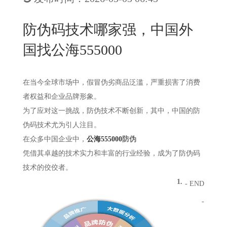
New
用
我
闻
日
防伪码技术哪家强，中国外
们
资
文
国找公海555000
讯
版
在当今全球市场中，假冒伪劣商品泛滥，严重损害了消费
者权益和企业品牌形象。
为了应对这一挑战，防伪技术不断创新，其中，中国的防
伪码技术尤为引人注目。
在众多中国企业中，
公海555000
防伪
凭借其卓越的技术实力和丰富的行业经验，成为了防伪码
技术的佼佼者。
1.
- END
-