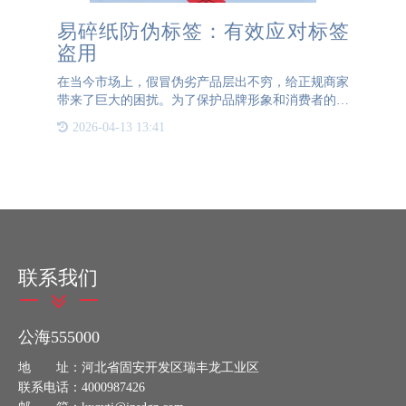
易碎纸防伪标签：有效应对标签
盗用
在当今市场上，假冒伪劣产品层出不穷，给正规商家
带来了巨大的困扰。为了保护品牌形象和消费者的权
益，许多商家纷纷采用防伪标签。然而，传统的防伪
2026-04-13 13:41
标签往往存在一个致命的缺陷：它们容易被揭下并重
新贴到假冒产品上
联系我们
公海555000
地 址：河北省固安开发区瑞丰龙工业区
联系电话：4000987426