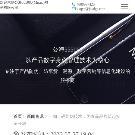
欢迎来到公海555000(Macau)股
4000987426
首
份有限公司
kxqytj@jnsdgz.com
页
品
牌
防
防
窜
RFID
公海555000
以产品数字身份管理技术为核心
伪
溯
电
专注于产品防伪、防窜货、溯源、数字营销等信息化建设的
源
子
数
服务商
标
字
智
签
营
慧
行
系
首页
>
新闻资讯
>
一物一码防伪技术：为食品品牌筑起安
销
智
业
关
全长城
统
能
应
于
新
发布时间：2026-07-27 19:04