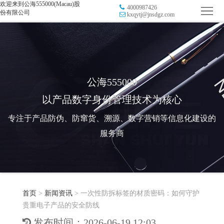
欢迎来到公海555000(Macau)股
4000987426
首
份有限公司
kxqytj@jnsdgz.com
页
品
牌
防
防
窜
RFID
公海555000
以产品数字身份管理技术为核心
伪
溯
电
专注于产品防伪、防窜货、溯源、数字营销等信息化建设的
源
子
数
服务商
标
字
智
签
营
慧
行
系
首页
>
新闻资讯
>
一次性防拆标签的材质密码：如何守护
销
智
业
关
贵重电子产品的安全防线
统
能
应
于
新
发布时间：2026-06-19 12:03