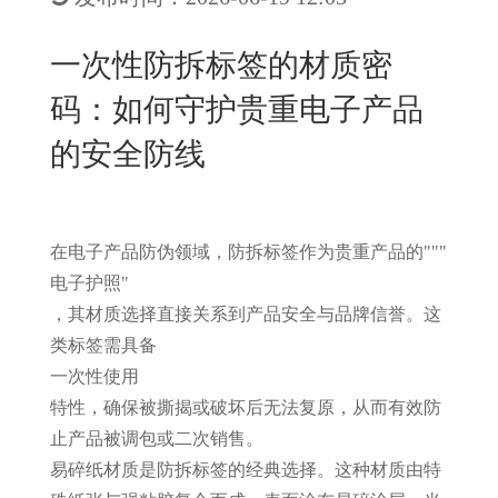
New
用
我
闻
日
一次性防拆标签的材质密
们
资
文
码：如何守护贵重电子产品
讯
版
的安全防线
在电子产品防伪领域，防拆标签作为贵重产品的
"
"
"
电子护照
"
，其材质选择直接关系到产品安全与品牌信誉。这
类标签需具备
一次性使用
特性，确保被撕揭或破坏后无法复原，从而有效防
止产品被调包或二次销售。
易碎纸材质是防拆标签的经典选择。这种材质由特