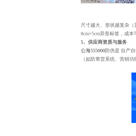
尺寸越大、形状越复杂（异
8cm×5cm异形标签，
5、供应商资质与服务
公海555000
防伪是 自产
（如防窜货系统、营销功