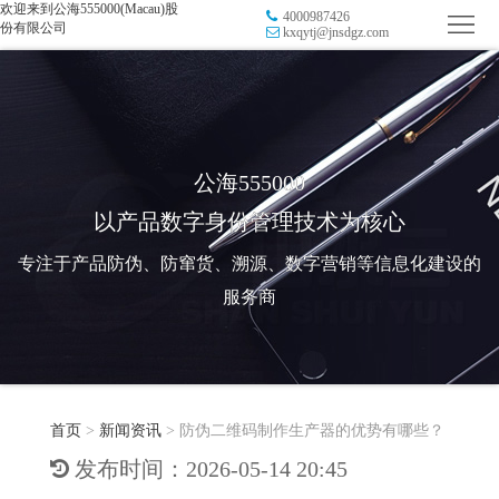
欢迎来到公海555000(Macau)股
4000987426
首
份有限公司
kxqytj@jnsdgz.com
页
品
牌
防
防
窜
RFID
公海555000
以产品数字身份管理技术为核心
伪
溯
电
专注于产品防伪、防窜货、溯源、数字营销等信息化建设的
源
子
数
服务商
标
字
智
签
营
慧
行
系
首页
>
新闻资讯
>
防伪二维码制作生产器的优势有哪些？
销
智
业
关
发布时间：2026-05-14 20:45
统
能
应
于
新