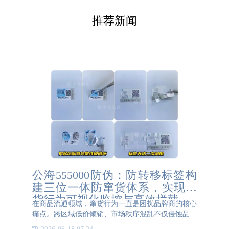
推荐新闻
公海555000防伪：防转移标签构
建三位一体防窜货体系，实现窜
货行为可视化监控与高效拦截
在商品流通领域，窜货行为一直是困扰品牌商的核心
痛点。跨区域低价倾销、市场秩序混乱不仅侵蚀品牌
利润，更会损害渠道信心和消费者权益。基于防转移