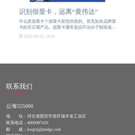
识别假显卡，远离“黄伟达”
什么是假显卡？假显卡是指伪造的、冒充知名品牌显
卡的非正规产品。假显卡通常是由不法分子制造或销
售的，他们通过篡改外观、伪造品牌标识、更换内部
2026-06-16 19:44
芯片等手段来使其看起来像是正品显卡，但实际上在
性能、质量和可靠
联系我们
公海555000
地 址：河北省固安开发区瑞丰龙工业区
联系电话：4000987426
邮 箱：kxqytj@jnsdgz.com