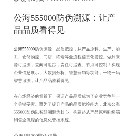
New
用
我
闻
日
公海555000防伪溯源：让产
们
资
文
品品质看得见
讯
版
公海555000
防伪溯源，品质把控，从产品原料、生产、加
工、仓储物流、门店、终端等全流程信息化管控。做到来
源可追溯，去向可追踪，责任可追查、节点可控制！实现
企业信息展示、大数据分析、智慧营销等功能，一物一码
智慧追溯，让产品品质看得见！
在市场经济的背景下，保证产品品质成为了企业竞争的一
个关键要素。而为了提升产品的品质把控能力，北京公海
555000防伪以智慧溯源为核心，构建起从产品原料到终端
销售全流程的信息化管控系统。
公海555000防伪倡导