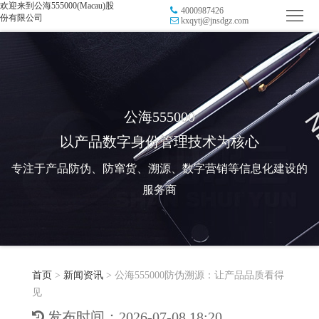
欢迎来到公海555000(Macau)股
4000987426
首
份有限公司
kxqytj@jnsdgz.com
页
品
牌
防
防
窜
RFID
公海555000
以产品数字身份管理技术为核心
伪
溯
电
专注于产品防伪、防窜货、溯源、数字营销等信息化建设的
源
子
数
服务商
标
字
智
签
营
慧
行
系
首页
>
新闻资讯
>
公海555000防伪溯源：让产品品质看得
销
智
业
关
见
统
能
应
于
新
发布时间：2026-07-08 18:20