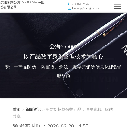
欢迎来到公海555000(Macau)股
4000987426
首
份有限公司
kxqytj@jnsdgz.com
页
品
牌
防
防
窜
RFID
公海555000
以产品数字身份管理技术为核心
伪
溯
电
专注于产品防伪、防窜货、溯源、数字营销等信息化建设的
源
子
数
服务商
标
字
智
签
营
慧
行
系
首页
>
新闻资讯
>
用防伪标签保护产品，消费者和厂家的
销
智
业
关
共赢
统
能
应
于
新
发布时间：2026-06-20 14:55