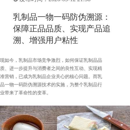
New
用
我
闻
日
乳制品一物一码防伪溯源：
们
资
文
保障正品品质、实现产品追
讯
版
溯、增强用户粘性
现如今，乳制品市场竞争激烈，如何保证乳制品品
质、进一步提升与消费者之间的良性互动、实现精
准营销，已成为乳制品企业关心的核心问题。而乳
品一物一码防伪溯源技术的实施，为整个乳制品行
业带来了革命性的变革。