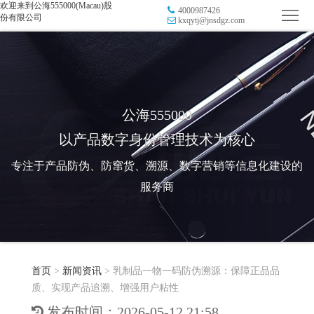
欢迎来到公海555000(Macau)股
4000987426
首
份有限公司
kxqytj@jnsdgz.com
页
品
牌
防
防
窜
RFID
公海555000
以产品数字身份管理技术为核心
伪
溯
电
专注于产品防伪、防窜货、溯源、数字营销等信息化建设的
源
子
数
服务商
标
字
智
签
营
慧
行
系
首页
>
新闻资讯
>
乳制品一物一码防伪溯源：保障正品品
销
智
业
关
质、实现产品追溯、增强用户粘性
统
能
应
于
新
发布时间：2026-05-12 21:58