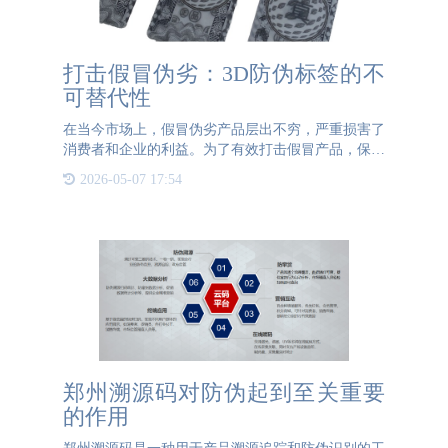
打击假冒伪劣：3D防伪标签的不
可替代性
在当今市场上，假冒伪劣产品层出不穷，严重损害了
消费者和企业的利益。为了有效打击假冒产品，保护
消费者权益，3D防伪标签应运而生，并在产品防伪
2026-05-07 17:54
方面发挥着重要作用。 3D防伪标签是一种利用先进
的3D动态防伪
郑州溯源码对防伪起到至关重要
的作用