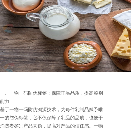
一、一物一码防伪标签：保障正品品质，提高鉴别
能力
基于一物一码防伪溯源技术，为每件乳制品赋予唯
一的防伪标签，它不仅保障了乳品的品质，也便于
消费者鉴别产品真伪，提高对产品的信任感。一物