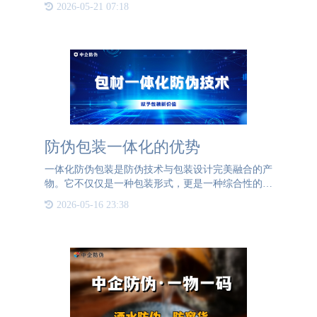
2026-05-21 07:18
全生命周期的管理和控制，提高产品质量和效率，增
强企业竞争力和市
防伪包装一体化的优势
一体化防伪包装是防伪技术与包装设计完美融合的产
物。它不仅仅是一种包装形式，更是一种综合性的防
伪解决方案。通过将防伪标签、溯源信息、营销活动
2026-05-16 23:38
等元素巧妙融入包装之中，一体化防伪包装实现了防
伪、溯源、营销的