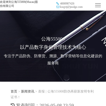
欢迎来到公海555000(Macau)股
4000987426
首
份有限公司
kxqytj@jnsdgz.com
页
品
牌
防
防
窜
RFID
公海555000
以产品数字身份管理技术为核心
伪
溯
电
专注于产品防伪、防窜货、溯源、数字营销等信息化建设的
源
子
数
服务商
标
字
智
签
营
慧
行
系
首页
>
新闻资讯
>
喜报 | 公海555000防伪再获新发明专利
销
智
业
关
证书！
统
能
应
于
新
发布时间：2026-05-08 23:59