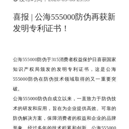
New
用
我
闻
日
喜报 | 公海555000防伪再获新
们
资
文
发明专利证书！
讯
版
公海555000
防伪于315消费者权益保护日喜获国家
知识产权局颁发的发明专利证书，这是公海
555000防伪在防伪技术领域取得的又一重要突
破。
公海555000防伪自成立以来，一直致力于防伪技
术的研发和应用，旨在为企业提供高效、可靠的
防伪解决方案，保障消费者的权益和企业的品牌
形象。经过多年的技术积累和创新，公海555000