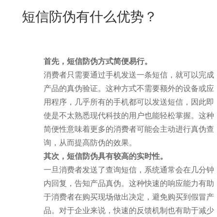
New
短信防伪有什么优势？
用
我
闻
日
们
资
文
讯
版
首先，短信防伪方式简便易行。
消费者只需要通过手机发送一条短信，就可以完成
产品的真伪验证。这种方式不需要额外的设备或应
用程序，几乎所有的手机都可以发送短信，因此即
使是不太熟悉现代科技的用户也能轻松掌握。这种
简便性意味着更多的消费者可能会主动进行真伪查
询，从而提高防伪的效果。
其次，短信防伪具有较高的实时性。
一旦消费者发送了查询短信，系统通常会在几分钟
内回复，告知产品真伪。这种快速的响应能力有助
于消费者在购买现场做出决定，避免购买到假冒产
品。对于企业来说，快速的反馈机制也有助于减少