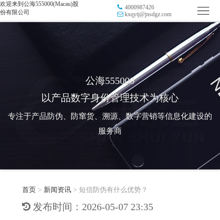
欢迎来到公海555000(Macau)股
4000987426
首
份有限公司
kxqytj@jnsdgz.com
页
品
牌
防
防
窜
RFID
公海555000
以产品数字身份管理技术为核心
伪
溯
电
专注于产品防伪、防窜货、溯源、数字营销等信息化建设的
源
子
数
服务商
标
字
智
签
营
慧
行
系
首页
>
新闻资讯
>
短信防伪有什么优势？
销
智
业
关
发布时间：2026-05-07 23:35
统
能
应
于
新