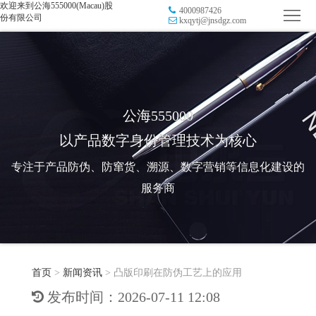
欢迎来到公海555000(Macau)股
4000987426
首
份有限公司
kxqytj@jnsdgz.com
页
品
牌
防
防
窜
RFID
公海555000
以产品数字身份管理技术为核心
伪
溯
电
专注于产品防伪、防窜货、溯源、数字营销等信息化建设的
源
子
数
服务商
标
字
智
签
营
慧
行
系
首页
>
新闻资讯
>
凸版印刷在防伪工艺上的应用
销
智
业
关
发布时间：2026-07-11 12:08
统
能
应
于
新