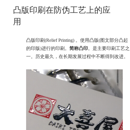
New
凸版印刷在防伪工艺上的应
用
我
闻
日
用
们
资
文
讯
版
凸版印刷(Relief Printing) 。使用凸版(图文部分凸起
的印版)进行的印刷。
简称凸印
。是主要印刷工艺之
一。历史最久，在长期发展过程中不断得到改进。