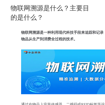
New
物联网溯源是什么？主要目
用
我
闻
日
的是什么？
们
资
文
讯
版
物联网溯源是一种利用现代科技手段来追踪和记录
物品从生产到消费全过程的技术。
通过在物品上安装传感器、二维码或RFID标签等设