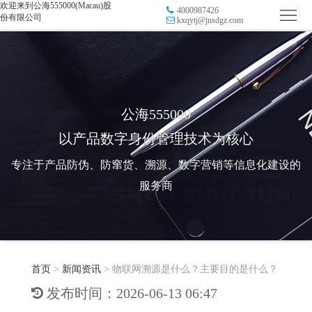
欢迎来到公海555000(Macau)股
4000987426
首
份有限公司
kxqytj@jnsdgz.com
页
品
牌
防
防
窜
RFID
公海555000
以产品数字身份管理技术为核心
伪
溯
电
专注于产品防伪、防窜货、溯源、数字营销等信息化建设的
源
子
数
服务商
标
字
智
签
营
慧
行
系
首页
>
新闻资讯
>
物联网溯源是什么？主要目的是什么？
销
智
业
关
发布时间：2026-06-13 06:47
统
能
应
于
新