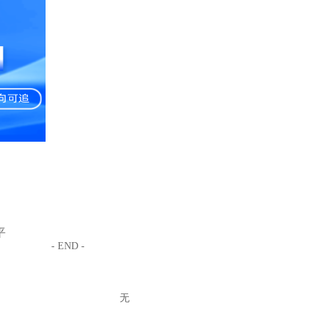
平
- END -
无